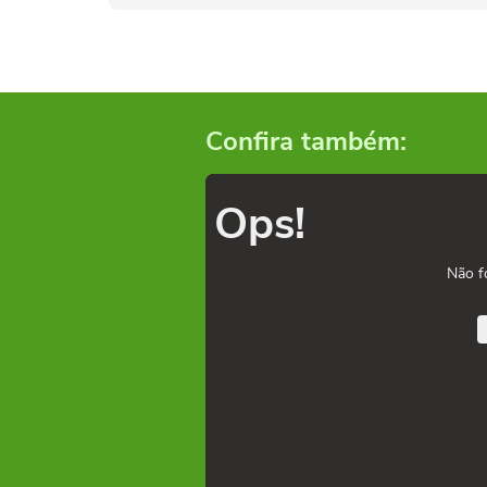
Confira também:
Ops!
Não f