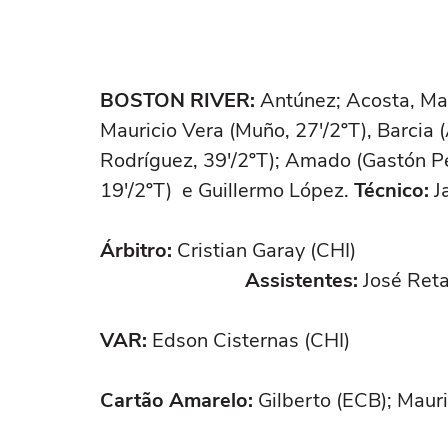
BOSTON RIVER:
Antúnez; Acosta, Mar
Mauricio Vera (Muño, 27'/2ºT), Barcia 
Rodríguez, 39'/2ºT); Amado (Gastón P
19'/2ºT) e Guillermo López.
Técnico:
J
Árbitro:
Cristia
Assistentes:
José Reta
VAR:
Edson Cisternas (CHI)
Cartão Amarelo:
Gilberto (ECB); Maur