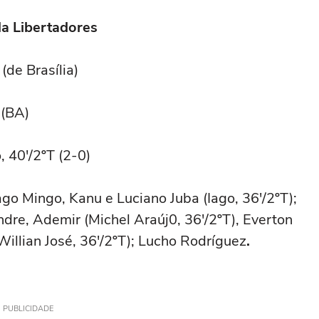
da Libertadores
(de Brasília)
 (BA)
o, 40'/2ºT (2-0)
ago Mingo, Kanu e Luciano Juba (Iago, 36'/2ºT);
andre, Ademir (Michel Araúj0, 36'/2ºT), Everton
(Willian José, 36'/2ºT); Lucho Rodríguez
.
PUBLICIDADE