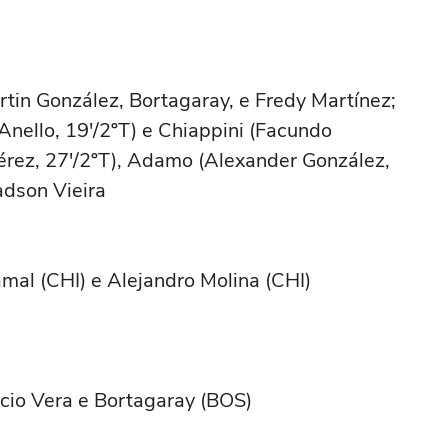
tin González, Bortagaray, e Fredy Martínez;
(Anello, 19'/2ºT) e Chiappini (Facundo
érez, 27'/2ºT), Adamo (Alexander González,
adson Vieira
n Garay (CHI)
mal (CHI) e Alejandro Molina (CHI)
icio Vera e Bortagaray (BOS)