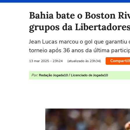
Selecione o time para ver as notícias
Bahia bate o Boston Ri
grupos da Libertadore
Jean Lucas marcou o gol que garantiu o
torneio após 36 anos da última partic
Compartil
13 mar
2025
- 23h24
(atualizado às 23h34)
Por:
Redação Jogada10 / Licenciado de Jogada10