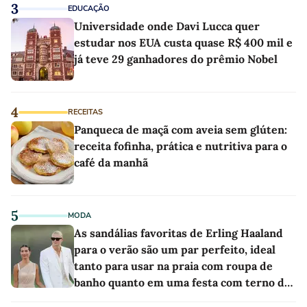
3
EDUCAÇÃO
Universidade onde Davi Lucca quer
estudar nos EUA custa quase R$ 400 mil e
já teve 29 ganhadores do prêmio Nobel
4
RECEITAS
Panqueca de maçã com aveia sem glúten:
receita fofinha, prática e nutritiva para o
café da manhã
5
MODA
As sandálias favoritas de Erling Haaland
para o verão são um par perfeito, ideal
tanto para usar na praia com roupa de
banho quanto em uma festa com terno de
linho