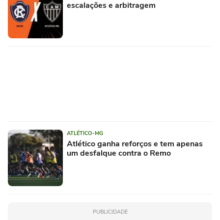
escalações e arbitragem
ATLÉTICO-MG
Atlético ganha reforços e tem apenas
um desfalque contra o Remo
PUBLICIDADE