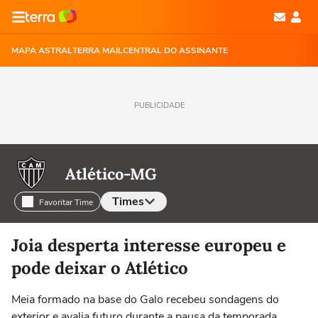
MAPA ASTRAL
TERRA MAIL
CENTRAL DO ASSINANTE
PUBLICIDADE
Atlético-MG
Times
Favoritar Time
Selecione o time para ver as notícias
Joia desperta interesse europeu e
pode deixar o Atlético
Meia formado na base do Galo recebeu sondagens do
exterior e avalia futuro durante a pausa da temporada