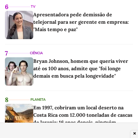
6
TV
Apresentadora pede demissão de
telejornal para ser gerente em empresa:
"Mais tempo e paz"
7
CIÊNCIA
Bryan Johnson, homem que queria viver
até os 100 anos, admite que "foi longe
demais em busca pela longevidade"
8
PLANETA
Em 1997, cobriram um local deserto na
Costa Rica com 12.000 toneladas de cascas
de laranja; 16 anos depois, ninguém
reconheceu a paisagem