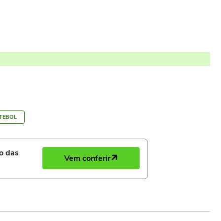
TEBOL
ro das
Vem conferir