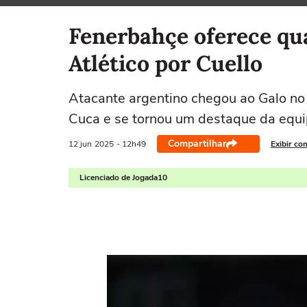
Selecione o time para ver as notícias
Fenerbahçe oferece qu
Atlético por Cuello
Atacante argentino chegou ao Galo no 
Cuca e se tornou um destaque da equ
Compartilhar
12 jun
2025
- 12h49
Exibir co
Licenciado de Jogada10