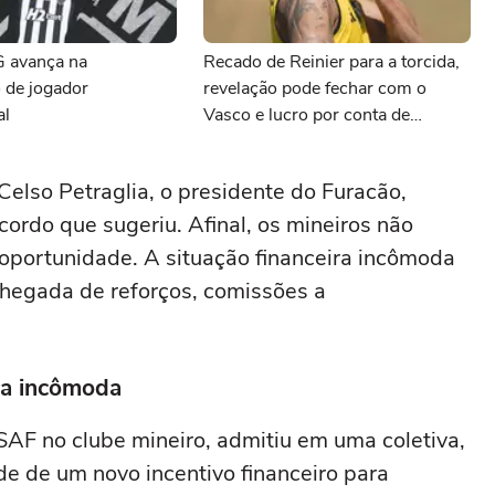
G avança na
Recado de Reinier para a torcida,
 de jogador
revelação pode fechar com o
al
Vasco e lucro por conta de
Preciado: as últimas notícias do
Atlético-MG
Celso Petraglia, o presidente do Furacão,
ordo que sugeriu. Afinal, os mineiros não
portunidade. A situação financeira incômoda
 chegada de reforços, comissões a
ira incômoda
SAF no clube mineiro, admitiu em uma coletiva,
de de um novo incentivo financeiro para