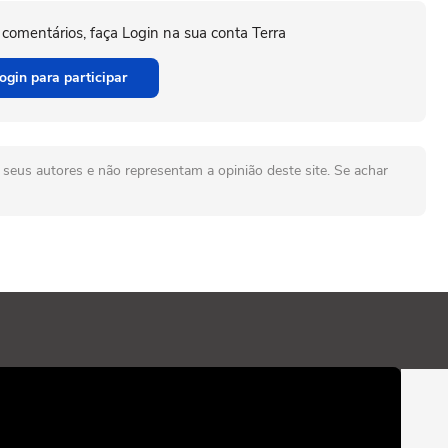
 comentários, faça Login na sua conta Terra
ogin para participar
seus autores e não representam a opinião deste site. Se achar