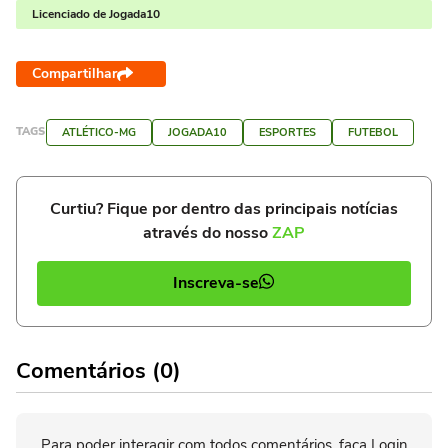
Licenciado de Jogada10
Compartilhar
TAGS
ATLÉTICO-MG
JOGADA10
ESPORTES
FUTEBOL
Curtiu? Fique por dentro das principais notícias
através do nosso
ZAP
Inscreva-se
Comentários (0)
Para poder interagir com todos comentários, faça Login