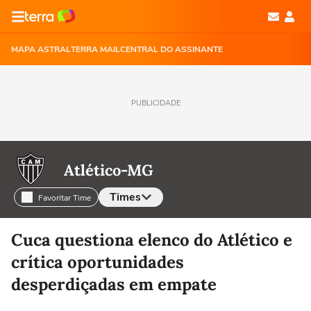
MAPA ASTRAL
TERRA MAIL
CENTRAL DO ASSINANTE
PUBLICIDADE
Atlético-MG
Times
Favoritar Time
Selecione o time para ver as notícias
Cuca questiona elenco do Atlético e
crítica oportunidades
desperdiçadas em empate