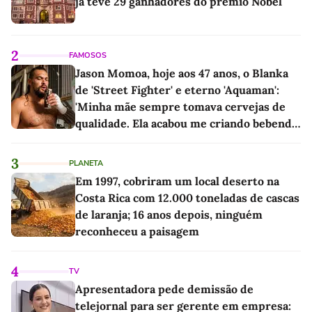
já teve 29 ganhadores do prêmio Nobel
2
FAMOSOS
Jason Momoa, hoje aos 47 anos, o Blanka
de 'Street Fighter' e eterno 'Aquaman':
'Minha mãe sempre tomava cervejas de
qualidade. Ela acabou me criando bebendo
as melhores'
3
PLANETA
Em 1997, cobriram um local deserto na
Costa Rica com 12.000 toneladas de cascas
de laranja; 16 anos depois, ninguém
reconheceu a paisagem
4
TV
Apresentadora pede demissão de
telejornal para ser gerente em empresa: