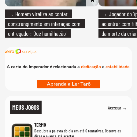
→ Homem viraliza ao contar
→ Jogador do Yp
constrangimento em interação com
ao entrar com fi
entregador: 'Que humilhação'
da morte da cria
A carta do Imperador é relacionada a
dedicação
e
estabilidade
.
Aprenda a Ler Tarô
MEUS JOGOS
Acessar →
TERMO
Descubra a palavra do dia em até 6 tentativas. Observe as
dicas e avance até acertar.