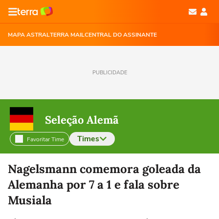
MAPA ASTRAL
TERRA MAIL
CENTRAL DO ASSINANTE
PUBLICIDADE
Seleção Alemã
Times
Favoritar Time
Selecione o time para ver as notícias
Nagelsmann comemora goleada da
Alemanha por 7 a 1 e fala sobre
Musiala