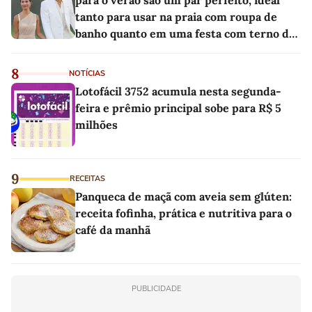
para o verão são um par perfeito, ideal
tanto para usar na praia com roupa de
banho quanto em uma festa com terno de
linho
8
NOTÍCIAS
Lotofácil 3752 acumula nesta segunda-
feira e prêmio principal sobe para R$ 5
milhões
9
RECEITAS
Panqueca de maçã com aveia sem glúten:
receita fofinha, prática e nutritiva para o
café da manhã
PUBLICIDADE