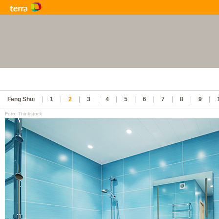
Feng Shui
1
2
3
4
5
6
7
8
9
Foto: Thinkstock