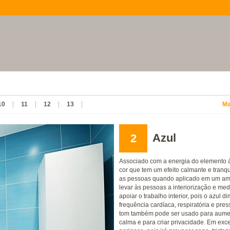
10
11
12
13
Ma
Azul
2
Associado com a energia do elemento 
cor que tem um efeito calmante e tranqu
as pessoas quando aplicado em um am
levar às pessoas a interiorização e med
apoiar o trabalho interior, pois o azul di
frequência cardíaca, respiratória e press
tom também pode ser usado para aument
calma e para criar privacidade. Em exc