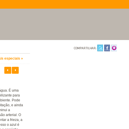
is especiais »
água. É uma
ilizante para
biente. Pode
itação, e ainda
minui a
ão arterial. O
ar a frieza, a
esso o azul é