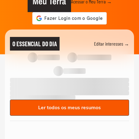
Meu Terra
Acessar o Meu Terra →
O ESSENCIAL DO DIA
Editar interesses →
Ler todos os meus resumos