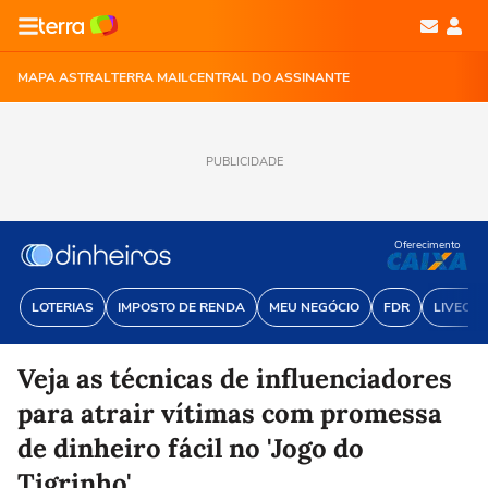
MAPA ASTRAL
TERRA MAIL
CENTRAL DO ASSINANTE
PUBLICIDADE
Oferecimento
LOTERIAS
IMPOSTO DE RENDA
MEU NEGÓCIO
FDR
LIVECOI
Veja as técnicas de influenciadores
para atrair vítimas com promessa
de dinheiro fácil no 'Jogo do
Tigrinho'