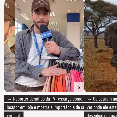
→ Repórter demitido da TV ressurge como
→ Colocaram um
locutor em loja e mostra a importância de ser
ver onde ele esta
versátil
desenhou um map