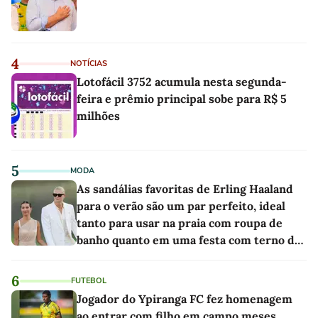
4
NOTÍCIAS
Lotofácil 3752 acumula nesta segunda-
feira e prêmio principal sobe para R$ 5
milhões
5
MODA
As sandálias favoritas de Erling Haaland
para o verão são um par perfeito, ideal
tanto para usar na praia com roupa de
banho quanto em uma festa com terno de
linho
6
FUTEBOL
Jogador do Ypiranga FC fez homenagem
ao entrar com filho em campo meses