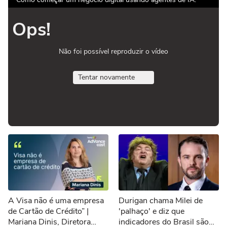
Ops!
Não foi possível reproduzir o vídeo
Tentar novamente
A Visa não é uma empresa
Durigan chama Milei de
de Cartão de Crédito” |
'palhaço' e diz que
Mariana Dinis, Diretora
indicadores do Brasil são