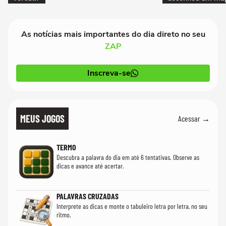
cientistas
As notícias mais importantes do dia direto no seu
ZAP
Inscreva-se
MEUS JOGOS
Acessar →
TERMO
Descubra a palavra do dia em até 6 tentativas. Observe as
dicas e avance até acertar.
PALAVRAS CRUZADAS
Interprete as dicas e monte o tabuleiro letra por letra, no seu
ritmo.