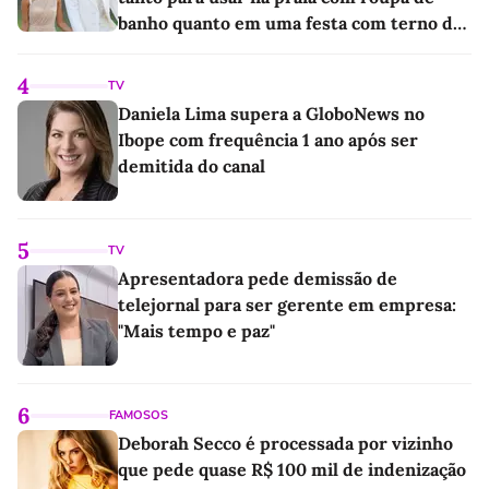
banho quanto em uma festa com terno de
linho
4
TV
Daniela Lima supera a GloboNews no
Ibope com frequência 1 ano após ser
demitida do canal
5
TV
Apresentadora pede demissão de
telejornal para ser gerente em empresa:
"Mais tempo e paz"
6
FAMOSOS
Deborah Secco é processada por vizinho
que pede quase R$ 100 mil de indenização