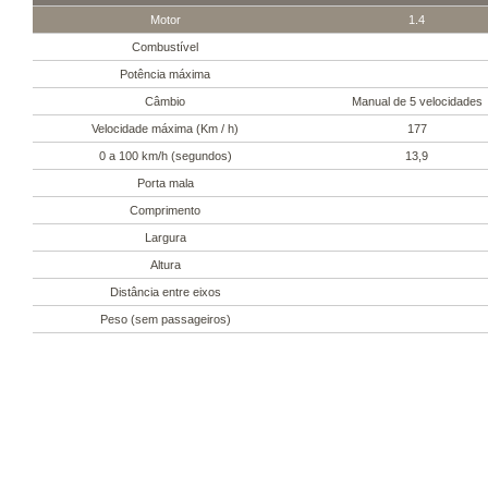
Motor
1.4
Combustível
Potência máxima
Câmbio
Manual de 5 velocidades
Velocidade máxima (Km / h)
177
0 a 100 km/h (segundos)
13,9
Porta mala
Comprimento
Largura
Altura
Distância entre eixos
Peso (sem passageiros)