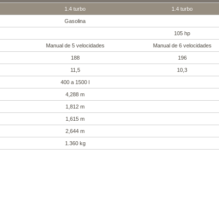
1.4 turbo
1.4 turbo
Gasolina
105 hp
Manual de 5 velocidades
Manual de 6 velocidades
188
196
11,5
10,3
400 a 1500 l
4,288 m
1,812 m
1,615 m
2,644 m
1.360 kg