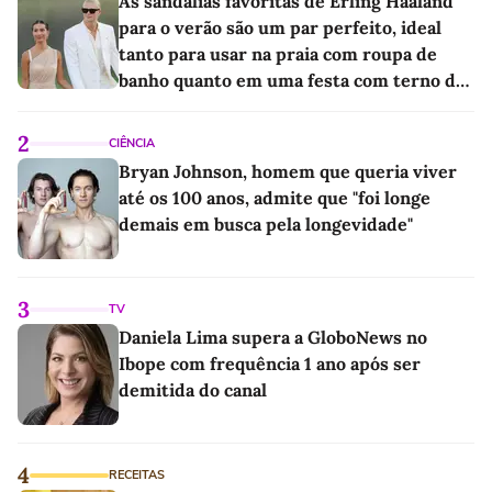
As sandálias favoritas de Erling Haaland
para o verão são um par perfeito, ideal
tanto para usar na praia com roupa de
banho quanto em uma festa com terno de
linho
2
CIÊNCIA
Bryan Johnson, homem que queria viver
até os 100 anos, admite que "foi longe
demais em busca pela longevidade"
3
TV
Daniela Lima supera a GloboNews no
Ibope com frequência 1 ano após ser
demitida do canal
4
RECEITAS