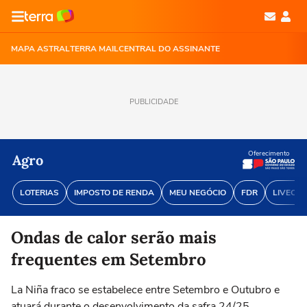
MAPA ASTRAL
TERRA MAIL
CENTRAL DO ASSINANTE
PUBLICIDADE
Oferecimento
Agro
LOTERIAS
IMPOSTO DE RENDA
MEU NEGÓCIO
FDR
LIVECOI
Ondas de calor serão mais
frequentes em Setembro
La Niña fraco se estabelece entre Setembro e Outubro e
atuará durante o desenvolvimento da safra 24/25