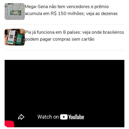
Mega-Sena não tem vencedores e prêmio
acumula em R$ 150 milhões; veja as dezenas
Pix já funciona em 8 países: veja onde brasileiros
podem pagar compras sem cartão