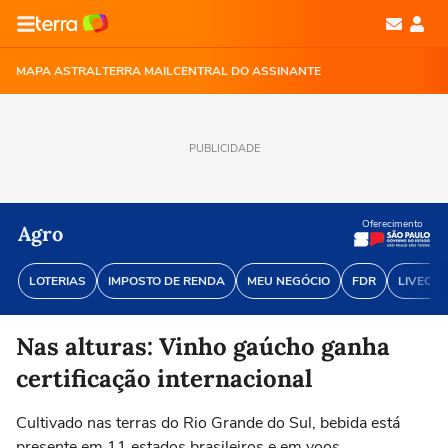
MAPA ASTRAL
TERRA MAIL
CENTRAL DO ASSINANTE
PUBLICIDADE
Oferecimento
Agro
LOTERIAS
IMPOSTO DE RENDA
MEU NEGÓCIO
FDR
LIVECOI
Nas alturas: Vinho gaúcho ganha
certificação internacional
Cultivado nas terras do Rio Grande do Sul, bebida está
presente em 11 estados brasileiros e em voos