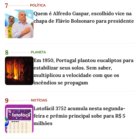
7
POLÍTICA
Quem é Alfredo Gaspar, escolhido vice na
chapa de Flávio Bolsonaro para presidente
8
PLANETA
Em 1950, Portugal plantou eucaliptos para
estabilizar seus solos. Sem saber,
multiplicou a velocidade com que os
incêndios se propagam
9
NOTÍCIAS
Lotofácil 3752 acumula nesta segunda-
feira e prêmio principal sobe para R$ 5
milhões