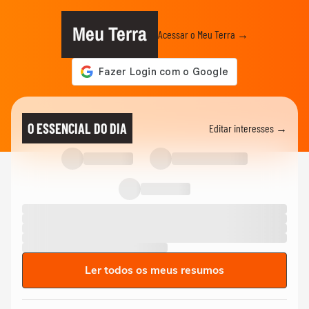
Meu Terra
Acessar o Meu Terra →
O ESSENCIAL DO DIA
Editar interesses →
Ler todos os meus resumos