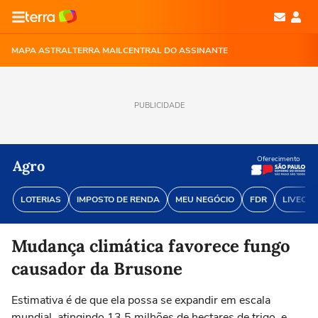
MAPA ASTRAL
TERRA MAIL
CENTRAL DO ASSINANTE
PUBLICIDADE
Oferecimento
Agro
LOTERIAS
IMPOSTO DE RENDA
MEU NEGÓCIO
FDR
LIVECOI
Mudança climática favorece fungo
causador da Brusone
Estimativa é de que ela possa se expandir em escala
mundial, atingindo 13,5 milhões de hectares de trigo, e