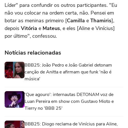
Líder" para confundir os outros participantes. "Eu
não vou colocar na ordem certa, não. Pensei em
botar as meninas primeiro [
Camilla
e
Thamiris
],
depois
Vitória
e
Mateus
, e eles [Aline e Vinícius]
por último", confessou.
Notícias relacionadas
BBB25: João Pedro e João Gabriel detonam
canção de Anitta e afirmam que funk 'não é
música'
'Que agouro': internautas DETONAM voz de
Luan Pereira em show com Gustavo Mioto e
Tierry no 'BBB 25'
BBB25: Diogo reclama de Vinícius para Aline,