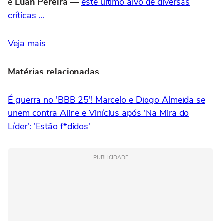
e
Luan Pereira
—
este último alvo de diversas
críticas ...
Veja mais
Matérias relacionadas
É guerra no 'BBB 25'! Marcelo e Diogo Almeida se
unem contra Aline e Vinícius após 'Na Mira do
Líder': 'Estão f*didos'
PUBLICIDADE