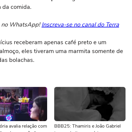
m da comida.
to no WhatsApp!
Inscreva-se no canal do Terra
nícius receberam apenas café preto e um
 almoço, eles tiveram uma marmita somente de
das bolachas.
ria avalia relação com
BBB25: Thamiris e João Gabriel