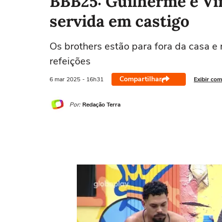
BBB25: Guilherme e Vi
servida em castigo
Os brothers estão para fora da casa 
refeições
Compartilhar
6 mar
2025
- 16h31
Exibir com
Por:
Redação Terra