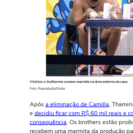
Vinícius e Guilherme comem marmita na área externa da casa
Foto: Reprodução/Globo
Após
a eliminação de Camilla,
Thamiri
e
decidiu ficar com R$ 60 mil reais e c
consequência
. Os brothers estão proi
recebem uma marmita da produção par