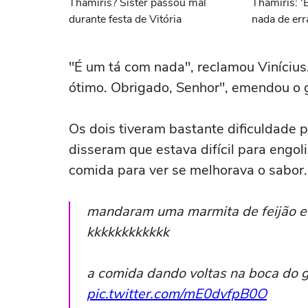
Thamiris? Sister passou mal
Thamiris: '
durante festa de Vitória
nada de err
"É um tá com nada", reclamou Vinícius
ótimo. Obrigado, Senhor", emendou o 
Os dois tiveram bastante dificuldade 
disseram que estava difícil para engol
comida para ver se melhorava o sabor.
mandaram uma marmita de feijão e a
kkkkkkkkkkkk
a comida dando voltas na boca do
pic.twitter.com/mE0dvfpB0O