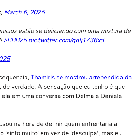
s)
March 6, 2025
ius estão se deliciando com uma mistura de
l!
#BBB25
pic.twitter.com/gglj1Z36xd
2025
sequência,
Thamiris se mostrou arrependida da
, de verdade. A sensação que eu tenho é que
se ela em uma conversa com Delma e Daniele
usou na hora de definir quem enfrentaria a
o 'sinto muito' em vez de 'desculpa', mas eu