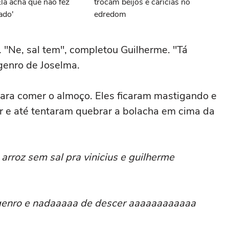
Ela acha que não fez
trocam beijos e carícias no
ado'
edredom
. "Ne, sal tem", completou Guilherme. "Tá
genro de Joselma.
para comer o almoço. Eles ficaram mastigando e
ir e até tentaram quebrar a bolacha em cima da
rroz sem sal pra vinicius e guilherme
 genro e nadaaaaa de descer aaaaaaaaaaaa