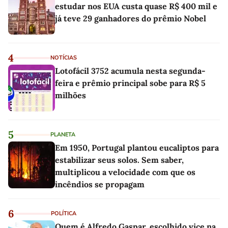
estudar nos EUA custa quase R$ 400 mil e
já teve 29 ganhadores do prêmio Nobel
4
NOTÍCIAS
Lotofácil 3752 acumula nesta segunda-
feira e prêmio principal sobe para R$ 5
milhões
5
PLANETA
Em 1950, Portugal plantou eucaliptos para
estabilizar seus solos. Sem saber,
multiplicou a velocidade com que os
incêndios se propagam
6
POLÍTICA
Quem é Alfredo Gaspar, escolhido vice na