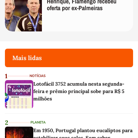
Henrique, Flamengo recebeu
oferta por ex-Palmeiras
Mais lidas
1
NOTÍCIAS
Lotofácil 3752 acumula nesta segunda-
feira e prêmio principal sobe para R$ 5
milhões
2
PLANETA
Em 1950, Portugal plantou eucaliptos para
estabilizar seus solos. Sem saber,