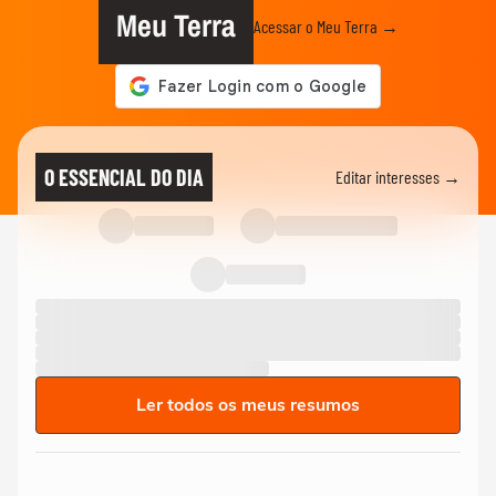
Meu Terra
Acessar o Meu Terra →
O ESSENCIAL DO DIA
Editar interesses →
Ler todos os meus resumos