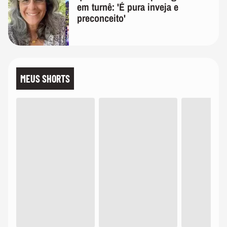
em turnê: 'É pura inveja e
preconceito'
MEUS SHORTS