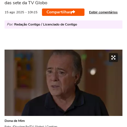
das sete da TV Globo
Compartilhar
Exibir comentários
15 ago
2025
- 10h15
Por:
Redação Contigo / Licenciado de Contigo
Dona de Mim
Foto: (Divulgação/TV Globo) / Contigo