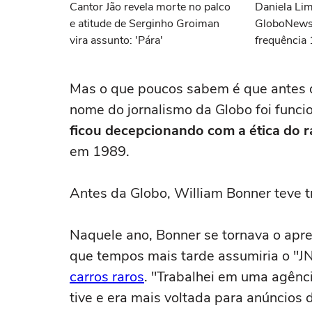
Cantor Jão revela morte no palco
Daniela Lim
e atitude de Serginho Groiman
GloboNews
vira assunto: 'Pára'
frequência 
demitida do
Mas o que poucos sabem é que antes de
nome do jornalismo da Globo foi func
ficou decepcionando com a ética do 
em 1989.
Antes da Globo, William Bonner teve 
Naquele ano, Bonner se tornava o apr
que tempos mais tarde assumiria o "J
carros raros
. "Trabalhei em uma agênc
tive e era mais voltada para anúncios de