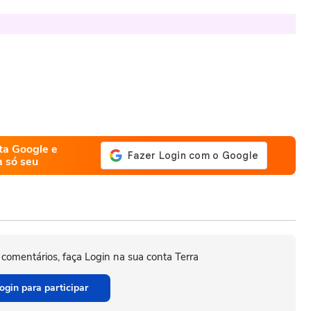
ta Google e
a só seu
 comentários, faça Login na sua conta Terra
ogin para participar