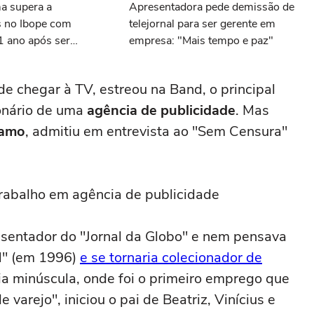
a supera a
Apresentadora pede demissão de
 no Ibope com
telejornal para ser gerente em
1 ano após ser
empresa: "Mais tempo e paz"
 canal
 chegar à TV, estreou na Band, o principal
ionário de uma
agência de publicidade
. Mas
ramo
, admitiu em entrevista ao "Sem Censura"
trabalho em agência de publicidade
esentador do "Jornal da Globo" e nem pensava
N" (em 1996)
e se tornaria colecionador de
ia minúscula, onde foi o primeiro emprego que
 varejo", iniciou o pai de Beatriz, Vinícius e