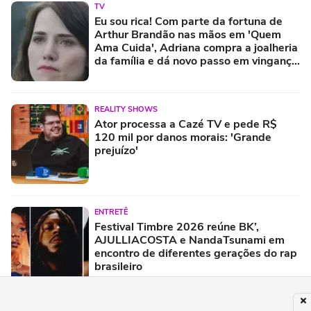
TV
Eu sou rica! Com parte da fortuna de
Arthur Brandão nas mãos em 'Quem
Ama Cuida', Adriana compra a joalheria
da família e dá novo passo em vingança
com ajuda de Iuri
REALITY SHOWS
Ator processa a Cazé TV e pede R$
120 mil por danos morais: 'Grande
prejuízo'
ENTRETÊ
Festival Timbre 2026 reúne BK’,
AJULLIACOSTA e NandaTsunami em
encontro de diferentes gerações do rap
brasileiro