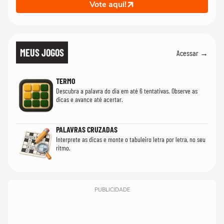
Vote aqui!
MEUS JOGOS
Acessar →
TERMO
Descubra a palavra do dia em até 6 tentativas. Observe as
dicas e avance até acertar.
PALAVRAS CRUZADAS
Interprete as dicas e monte o tabuleiro letra por letra, no seu
ritmo.
PUBLICIDADE