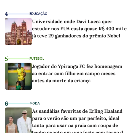
4
EDUCAÇÃO
Universidade onde Davi Lucca quer
estudar nos EUA custa quase R$ 400 mil e
já teve 29 ganhadores do prêmio Nobel
5
FUTEBOL
Jogador do Ypiranga FC fez homenagem
ao entrar com filho em campo meses
antes da morte da criança
6
MODA
As sandálias favoritas de Erling Haaland
para o verão são um par perfeito, ideal
tanto para usar na praia com roupa de
banho quanto em uma festa com terno de