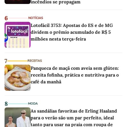
incêndios se propagam
6
NOTÍCIAS
Lotofácil 3753: Apostas do ES e de MG
dividem o prêmio acumulado de R$ 5
milhões nesta terça-feira
7
RECEITAS
Panqueca de maçã com aveia sem glúten:
receita fofinha, prática e nutritiva para o
café da manhã
8
MODA
As sandálias favoritas de Erling Haaland
para o verão são um par perfeito, ideal
tanto para usar na praia com roupa de