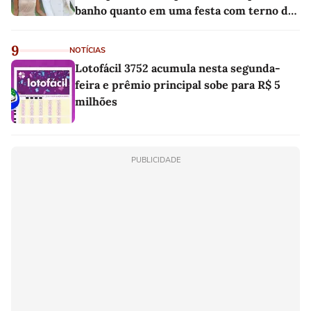
banho quanto em uma festa com terno de
linho
9
NOTÍCIAS
Lotofácil 3752 acumula nesta segunda-
feira e prêmio principal sobe para R$ 5
milhões
PUBLICIDADE