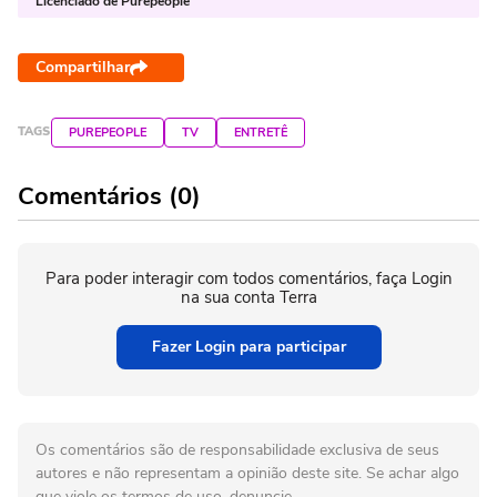
Licenciado de Purepeople
Compartilhar
TAGS
PUREPEOPLE
TV
ENTRETÊ
Comentários (0)
Para poder interagir com todos comentários, faça Login
na sua conta Terra
Fazer Login para participar
Os comentários são de responsabilidade exclusiva de seus
autores e não representam a opinião deste site. Se achar algo
que viole os termos de uso, denuncie.