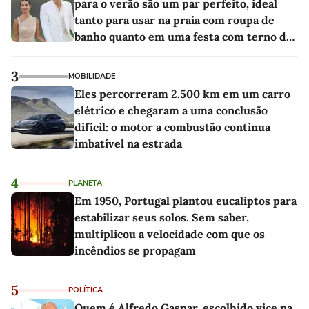
para o verão são um par perfeito, ideal
tanto para usar na praia com roupa de
banho quanto em uma festa com terno de
linho
3
MOBILIDADE
Eles percorreram 2.500 km em um carro
elétrico e chegaram a uma conclusão
difícil: o motor a combustão continua
imbatível na estrada
4
PLANETA
Em 1950, Portugal plantou eucaliptos para
estabilizar seus solos. Sem saber,
multiplicou a velocidade com que os
incêndios se propagam
5
POLÍTICA
Quem é Alfredo Gaspar, escolhido vice na