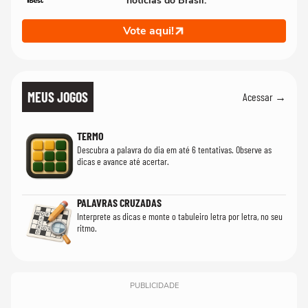
notícias do Brasil.
Vote aqui!
MEUS JOGOS
Acessar →
TERMO
Descubra a palavra do dia em até 6 tentativas. Observe as
dicas e avance até acertar.
PALAVRAS CRUZADAS
Interprete as dicas e monte o tabuleiro letra por letra, no seu
ritmo.
PUBLICIDADE