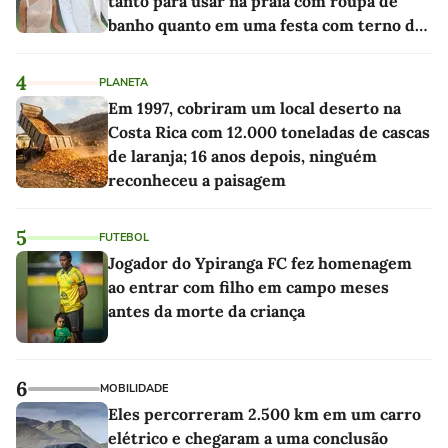
tanto para usar na praia com roupa de
banho quanto em uma festa com terno de
linho
4
PLANETA
Em 1997, cobriram um local deserto na
Costa Rica com 12.000 toneladas de cascas
de laranja; 16 anos depois, ninguém
reconheceu a paisagem
5
FUTEBOL
Jogador do Ypiranga FC fez homenagem
ao entrar com filho em campo meses
antes da morte da criança
6
MOBILIDADE
Eles percorreram 2.500 km em um carro
elétrico e chegaram a uma conclusão