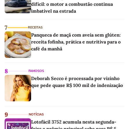
difícil: o motor a combustão continua
imbatível na estrada
7
RECEITAS
Panqueca de maçã com aveia sem glúten:
receita fofinha, prática e nutritiva para o
café da manhã
8
FAMOSOS
Deborah Secco é processada por vizinho
que pede quase R$ 100 mil de indenização
9
NOTÍCIAS
Lotofácil 3752 acumula nesta segunda-
feira e prêmio principal sobe para R$ 5