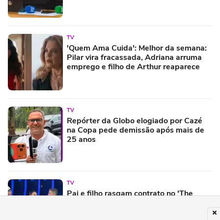
TV
'Quem Ama Cuida': Melhor da semana:
Pilar vira fracassada, Adriana arruma
emprego e filho de Arthur reaparece
TV
Repórter da Globo elogiado por Cazé
na Copa pede demissão após mais de
25 anos
TV
Pai e filho rasgam contrato no 'The
Wall' e levam bolada para salvar fábrica
destruída por incêndio