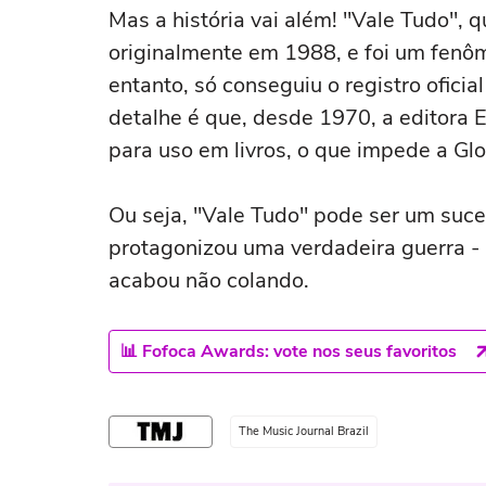
Mas a história vai além! "Vale Tudo",
melhores'
originalmente em 1988, e foi um fenôm
entanto, só conseguiu o registro ofic
detalhe é que, desde 1970, a editora E
para uso em livros, o que impede a Gl
Ou seja, "Vale Tudo" pode ser um suce
protagonizou uma verdadeira guerra -
acabou não colando.
📊 Fofoca Awards: vote nos seus favoritos
The Music Journal Brazil