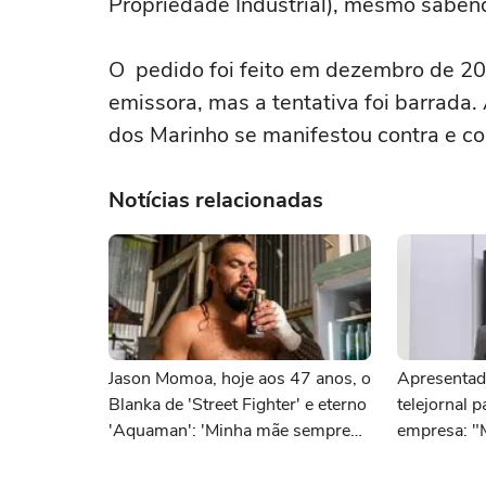
Propriedade Industrial), mesmo saben
O pedido foi feito em dezembro de 201
emissora, mas a tentativa foi barrada.
dos Marinho se manifestou contra e c
Notícias relacionadas
Jason Momoa, hoje aos 47 anos, o
Apresentad
Blanka de 'Street Fighter' e eterno
telejornal 
'Aquaman': 'Minha mãe sempre
empresa: "
tomava cervejas de qualidade. Ela
acabou me criando bebendo as