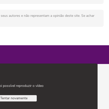
seus autores e não representam a opinião deste site. Se achar
oi possível reproduzir o vídeo
Tentar novamente