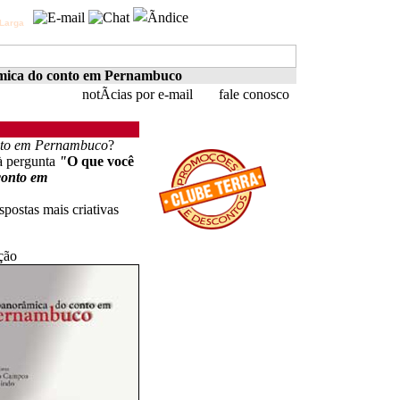
Larga
ica do conto em Pernambuco
notÃ­cias por e-mail
fale conosco
nto em Pernambuco
?
 à pergunta
"
O que você
conto em
spostas mais criativas
ção