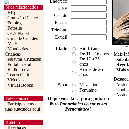
Endereço
Sites relacionados
CEP
Blog
Cidade
Conexão Disney
Estado
Fotolog
Fotosite
Telefone
GLS Planet
E-mail
Guia de Cidades
MTV
Pan
Idade
Até 10 anos
Mundo das
De 11 a 16 anos
Crianças
Mais In
De 17 a 25
Palavras Cruzadas
Site d
anos
Portal Literal
Regul
Acima de 26
Rádio Terra
Mais s
anos
Teatro Chik
Destaqu
Videokast
Assine
Sexo
Masculino
Virtual Books
Conheç
Feminino
Assine
Fale conosco
O que você faria para ganhar o
Participe e envie
livro
Panorâmica do conto em
suas sugestões aqui!
Pernambuco
?
Boletim
Receba as