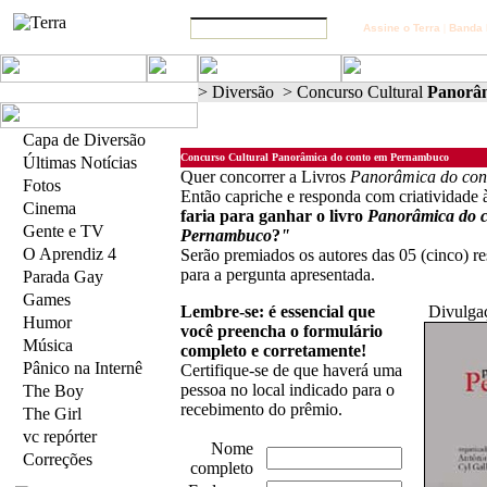
Assine o Terra
|
Banda 
>
Diversão
>
Concurso Cultural
Panorâm
Capa de Diversão
Concurso Cultural Panorâmica do conto em Pernambuco
Últimas Notícias
Quer concorrer a Livros
Panorâmica do co
Fotos
Então capriche e responda com criatividade
Cinema
faria para ganhar o livro
Panorâmica do 
Gente e TV
Pernambuco
?
"
O Aprendiz 4
Serão premiados os autores das 05 (cinco) re
para a pergunta apresentada.
Parada Gay
Games
Lembre-se: é essencial que
Divulga
Humor
você preencha o formulário
Música
completo e corretamente!
Pânico na Internê
Certifique-se de que haverá uma
pessoa no local indicado para o
The Boy
recebimento do prêmio.
The Girl
vc repórter
Nome
Correções
completo