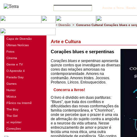
Assine o Terra
|
Banda 
>
Diversão
>
Concurso Cultural
Corações blues e ser
Capa de Diversão
Arte e Cultura
Últimas Notícias
Corações blues e serpentinas
Fotos
Cinema
Corações blues e serpentinas
apresenta
Gente e TV
quinze contos que investigam as diversas
cores das relações amorosas na
O Aprendiz 4
contemporaneidade. Amores na
Parada Gay
contramão. Amores tristes. Jocosos.
Profanos. Líricos. Enlouquecidos.
Games
Concorra a livros!
Humor
Música
O livro é dividido em duas partituras:
“Blues”, que trata dos conflitos e
Pânico na Internê
dificuldades das novas conformações da
The Boy
família contemporânea, e “Chorinhos”,
onde se percebe que o prazer é uma via
The Girl
de afirmação do sujeito contra a angústia
vc repórter
e a neurose da vida urbana. Nesse
entrecruzamento de amor e prazer é
Correções
tecida uma nova ética, uma outra
possibilidade de existência. São contos