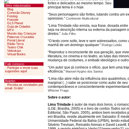
fortes e delicados ao mesmo tempo. Seu
Sites relacionados
principal tema é o hoje.
Blog
Conexão Disney
“Seus personagens são fortes, lutando contra um ext
Fotolog
opressivo.”
Continente Multicultural
Fotosite
GLS Planet
“Lima Trindade não enrola, sua frase, dosada entre cu
Guia de Cidades
seja na descrição interna ou externa da paisagem o
MTV
Mundo das Crianças
diretos.”
João Filho
Palavras Cruzadas
Portal Literal
“O texto corre solto, leve e sem sobressaltos, como
Rádio Terra
manhã de um domingo qualquer.”
Rodrigo Leitão
Teatro Chik
Videokast
“Reproduz o inconsciente de sua geração, que vive
Virtual Books
literatura, no cinema e no teatro, as lutas das minori
mudança de costumes, o embate ideológico e outros
Fale conosco
“Um autor que já conhece o ofício, que tem uma traj
Participe e envie suas
sugestões aqui!
eficiência.”
Manoel Hygino dos Santos
“Lima não abre mão da influência dos quadrinhos, d
Boletim
marginal (...) sabe se posicionar como autor de seu
Receba as novidades por
contemporâneos e conscientemente experimentando
email. Grátis!
Whisner Fraga
Sobre o autor:
Lima Trindade
é autor de mais dois livros, o roman
(LGE, Brasília, 2005) e o livro de contos
Todos sol m
Editorial, São Paulo, 2005), ambos bem recebidos po
em Brasília, reside atualmente em Salvador. É mest
Universidade Federal da Bahia (UFBA), tendo estu
Silvério Trevisan, Reinaldo Arenas e David Leavitt
1999, a revista eletrônica
Verbo21
(www.verbo21.co