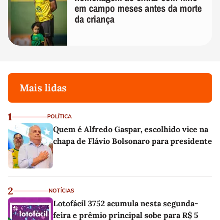
em campo meses antes da morte
da criança
Mais lidas
1
POLÍTICA
Quem é Alfredo Gaspar, escolhido vice na
chapa de Flávio Bolsonaro para presidente
2
NOTÍCIAS
Lotofácil 3752 acumula nesta segunda-
feira e prêmio principal sobe para R$ 5