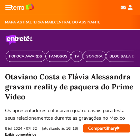
MAPA ASTRAL
TERRA MAIL
CENTRAL DO ASSINANTE
FOFOCA AWARDS
FAMOSOS
TV
SONORA
BLOG SALA DE 
Otaviano Costa e Flávia Alessandra
gravam reality de paquera do Prime
Video
Os apresentadores colocaram quatro casais para testar
seus relacionamentos durante as gravações no México
Compartilhar
8 jul
2024
- 07h32
(atualizado às 16h18)
Exibir comentários