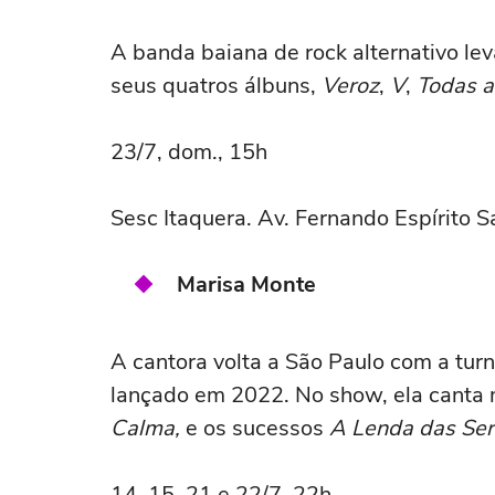
A banda baiana de rock alternativo lev
seus quatros álbuns,
Veroz
,
V
,
Todas a
23/7, dom., 15h
Sesc Itaquera. Av. Fernando Espírito S
Marisa Monte
A cantora volta a São Paulo com a tur
lançado em 2022. No show, ela canta
Calma,
e os sucessos
A Lenda das Se
14, 15, 21 e 22/7, 22h.