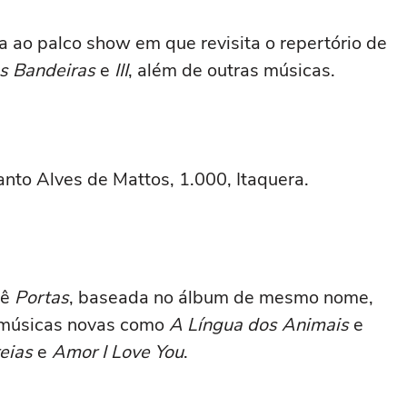
a ao palco show em que revisita o repertório de
s Bandeiras
e
III
, além de outras músicas.
anto Alves de Mattos, 1.000, Itaquera.
nê
Portas
, baseada no álbum de mesmo nome,
 músicas novas como
A Língua dos Animais
e
reias
e
Amor I Love You
.