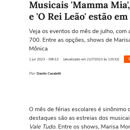
Musicais 'Mamma Mia', 
e 'O Rei Leão' estão em
Veja os eventos do mês de julho, com 
700. Entre as opções, shows de Marisa
Mônica
1 jul
2023
- 09h12
(atualizado em 21/7/2023 às 12h32)
Por:
Danilo Casaletti
O mês de férias escolares é sinônimo
destaques são as estreias dos musica
Vale Tudo.
Entre os shows, Marisa Mo