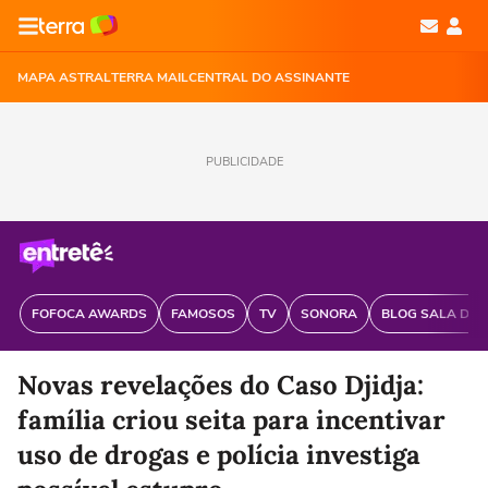
MAPA ASTRAL
TERRA MAIL
CENTRAL DO ASSINANTE
PUBLICIDADE
FOFOCA AWARDS
FAMOSOS
TV
SONORA
BLOG SALA DE 
Novas revelações do Caso Djidja:
família criou seita para incentivar
uso de drogas e polícia investiga