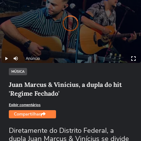
.
Vi
d
e
o
Pl
a
y
e
r
i
l
a
di
n
g
s
o
Anúncio
Play
Mutar
MÚSICA
Juan Marcus & Vinícius, a dupla do hit
'Regime Fechado'
Exibir comentários
Compartilhar
Diretamente do Distrito Federal, a
dupla Juan Marcus & Vinícius se divide