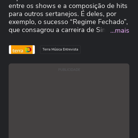
entre os shows e a composição de hits
para outros sertanejos. É deles, por
exemplo, o sucesso “Regime Fechado”,
que consagrou a carreira de Simone &
...mais
Simaria. Em entrevista ao Terra, os
artistas falam sobre o início da carreira,
Terra Música Entrevista
o processo de composição e o preço de
se manter relevante na carreira
artística. Segundo eles, não existe
PUBLICIDADE
fórmula para compor um sucesso, mas
precisa de letra fácil, refrão chiclete etc.
Confira a entrevista completa!