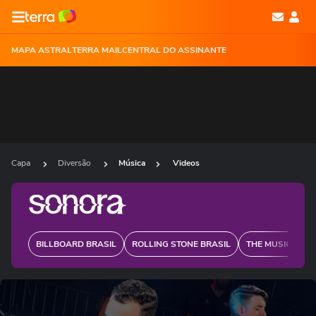
MAPA ASTRAL
TERRA MAIL
CENTRAL DO ASSINANTE
Capa
Diversão
Música
Videos
BILLBOARD BRASIL
ROLLING STONE BRASIL
THE MUSIC JOUR