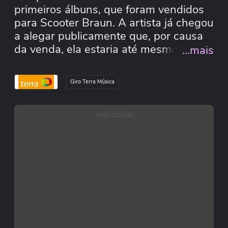
primeiros álbuns, que foram vendidos
para Scooter Braun. A artista já chegou
a alegar publicamente que, por causa
da venda, ela estaria até mesmo
...mais
proibida de cantar os seus antigos hits.
E agora mais um capítulo dessa
Giro Terra Música
história aconteceu: novamente o
catálogo de discos foi vendido, sem a
autorização de Taylor Swift, pelo valor
PUBLICIDADE
de U$ 300 milhões.