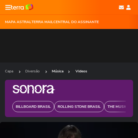
MAPA ASTRAL
TERRA MAIL
CENTRAL DO ASSINANTE
Capa
Diversão
Música
Videos
BILLBOARD BRASIL
ROLLING STONE BRASIL
THE MUSIC JOUR