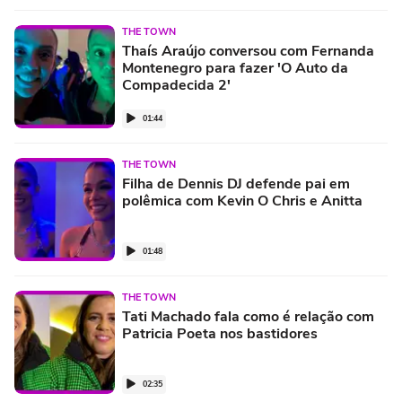
THE TOWN
Thaís Araújo conversou com Fernanda
Montenegro para fazer 'O Auto da
Compadecida 2'
01:44
THE TOWN
Filha de Dennis DJ defende pai em
polêmica com Kevin O Chris e Anitta
01:48
THE TOWN
Tati Machado fala como é relação com
Patricia Poeta nos bastidores
02:35