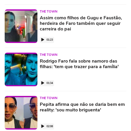
THE TOWN
Assim como filhos de Gugu e Faustão,
herdeira de Faro também quer seguir
carreira do pai
01:23
THE TOWN
Rodrigo Faro fala sobre namoro das
filhas: 'tem que trazer para a família'
01:34
THE TOWN
Pepita afirma que não se daria bem em
reality: 'sou muito briguenta'
02:08