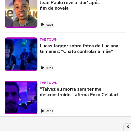
Jean Paulo revela 'dor' após
fim de novela
01:35
THE TOWN
Lucas Jagger sobre fotos de Luciana
Gimenez: "Chato controlar a mãe"
03:11
THE TOWN
"Talvez eu morra sem ter me
desconstruído", afirma Enzo Celulari
01:11
THE TOWN