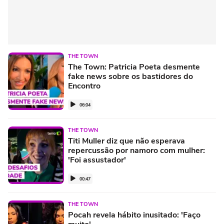
THE TOWN
The Town: Patricia Poeta desmente
fake news sobre os bastidores do
Encontro
06:04
THE TOWN
Titi Muller diz que não esperava
repercussão por namoro com mulher:
'Foi assustador'
00:47
THE TOWN
Pocah revela hábito inusitado: 'Faço