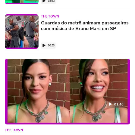
03:23
THE TOWN
Guardas do metrô animam passageiros
com música de Bruno Mars em SP
00:53
01:40
THE TOWN