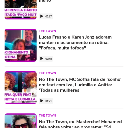
muito'
05:17
THE TOWN
Lucas Fresno e Karen Jonz adoram
manter relacionamento na rotina:
"Fofoca, muita fofoca"
00:48
THE TOWN
No The Town, MC Soffia fala de 'sonho'
em feat com Iza, Ludmilla e Anitta:
'Todas as mulheres'
01:21
THE TOWN
No The Town, ex-Masterchef Mohamed
fala sobre voltar ao programa: "Só