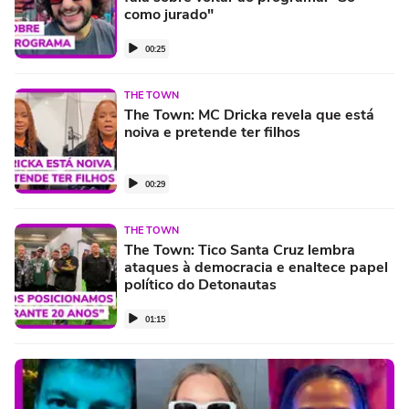
como jurado"
00:25
THE TOWN
The Town: MC Dricka revela que está
noiva e pretende ter filhos
00:29
THE TOWN
The Town: Tico Santa Cruz lembra
ataques à democracia e enaltece papel
político do Detonautas
01:15