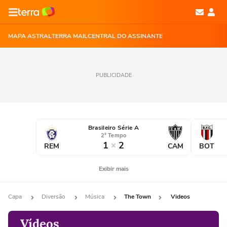
MAPA ASTRAL
TERRA MAIL
CENTRAL DO ASSINANTE
PUBLICIDADE
Brasileiro Série A
2° Tempo
1
2
REM
CAM
BOT
Exibir mais
Capa
Diversão
Música
The Town
Videos
Vídeos