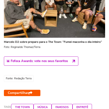
Marcelo D2 sobre preparo para o The Town: “Fumei maconha o dia inteiro”
Foto: Reginaldo Thomaz/Terra
📊 Fofoca Awards: vote nos seus favoritos
Fonte: Redação Terra
Compartilhar
TAGS
THE TOWN
MÚSICA
FAMOSOS
ENTRETÊ