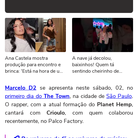
Ana Castela mostra
A nave já decolou,
produção para encontro e
baixinhos! Quem tá
brinca: 'Está na hora de um
sentindo cheirinho de
date'
nostalgia no ar?
#Sonoranapista
Marcelo D2
se apresenta neste sábado, 02, no
primeiro dia do
The Town
, na cidade de
São Paulo
.
O rapper, com a atual formação do
Planet Hemp
,
cantará com
Crioulo
, com quem colaborou
recentemente, no Palco Factory.