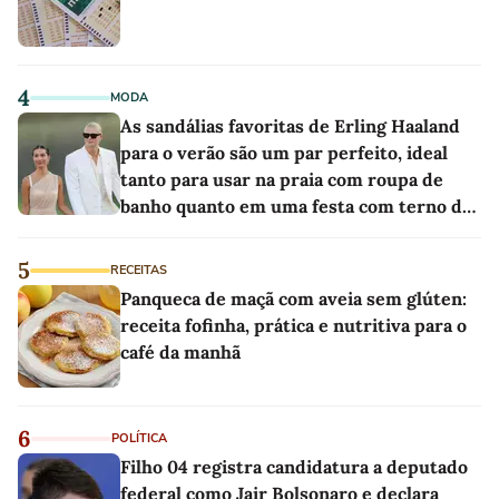
4
MODA
As sandálias favoritas de Erling Haaland
para o verão são um par perfeito, ideal
tanto para usar na praia com roupa de
banho quanto em uma festa com terno de
linho
5
RECEITAS
Panqueca de maçã com aveia sem glúten:
receita fofinha, prática e nutritiva para o
café da manhã
6
POLÍTICA
Filho 04 registra candidatura a deputado
federal como Jair Bolsonaro e declara