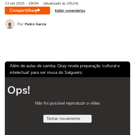
13 set
2025
- 19h54
(atualizado às 20h24)
Compartilhar
Exibir comentários
Por:
Pedro Garcia
Além de aulas de samba, Gkay revela preparação ‘cultural e
intelectual’ para ser musa do Salgueiro:
Ops!
Não foi possível reproduzir o vídeo
Tentar novamente