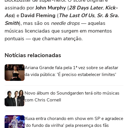
assinado por
John Murphy
(
28 Days Later
,
Kick-
Ass
) e
David Fleming
(
The Last Of Us
,
Sr. & Sra.
Smith
), mas são os
needle drops
— aquelas
músicas licenciadas que surgem em momentos
pontuais — que chamam atenção.
Notícias relacionadas
Ariana Grande fala pela 1ª vez sobre se afastar
da vida pública: 'É preciso estabelecer limites'
Novo álbum do Soundgarden terá oito músicas
com Chris Cornell
Xuxa entra chorando em show em SP e agradece
'do fundo da virilha' pela presença dos fãs