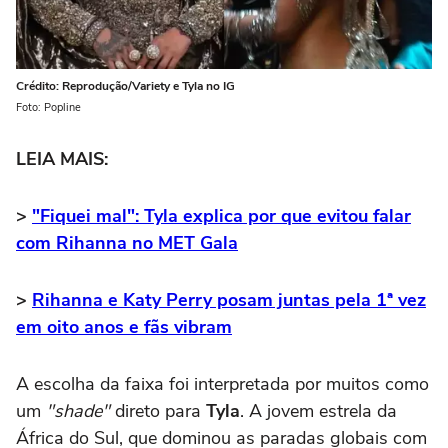
Crédito: Reprodução/Variety e Tyla no IG
Foto: Popline
LEIA MAIS:
>
"Fiquei mal": Tyla explica por que evitou falar
com Rihanna no MET Gala
>
Rihanna e Katy Perry posam juntas pela 1ª vez
em oito anos e fãs vibram
A escolha da faixa foi interpretada por muitos como
um
"shade"
direto para
Tyla
. A jovem estrela da
África do Sul, que dominou as paradas globais com