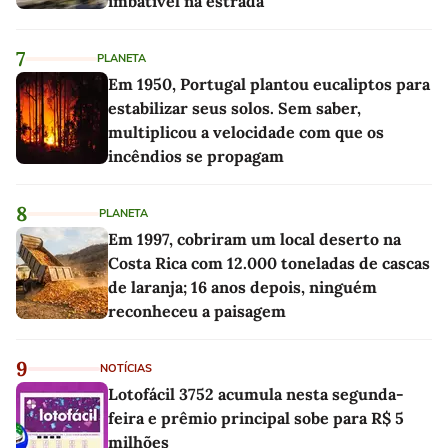
imbatível na estrada
7
PLANETA
Em 1950, Portugal plantou eucaliptos para
estabilizar seus solos. Sem saber,
multiplicou a velocidade com que os
incêndios se propagam
8
PLANETA
Em 1997, cobriram um local deserto na
Costa Rica com 12.000 toneladas de cascas
de laranja; 16 anos depois, ninguém
reconheceu a paisagem
9
NOTÍCIAS
Lotofácil 3752 acumula nesta segunda-
feira e prêmio principal sobe para R$ 5
milhões