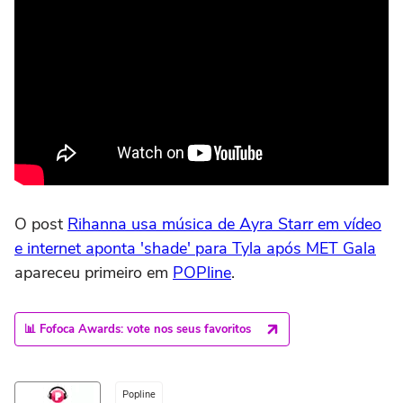
O post
Rihanna usa música de Ayra Starr em vídeo
e internet aponta 'shade' para Tyla após MET Gala
apareceu primeiro em
POPline
.
📊 Fofoca Awards: vote nos seus favoritos
Popline