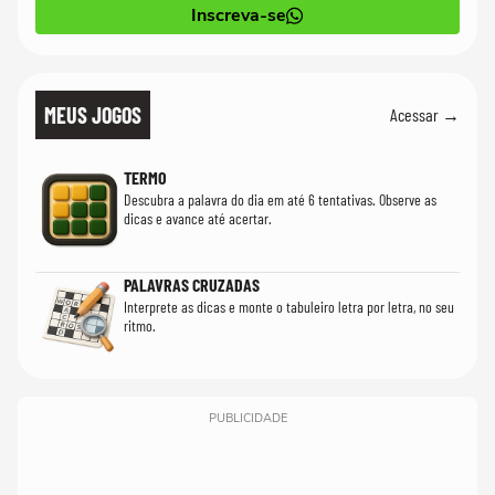
Inscreva-se
MEUS JOGOS
Acessar →
TERMO
Descubra a palavra do dia em até 6 tentativas. Observe as
dicas e avance até acertar.
PALAVRAS CRUZADAS
Interprete as dicas e monte o tabuleiro letra por letra, no seu
ritmo.
PUBLICIDADE