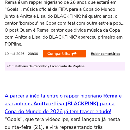
Rema é um rapper nigeriano de 26 anos que estará em
"Goals", música oficial da FIFA para a Copa do Mundo
junto à Anitta e Lisa, do BLACKPINK; há quatro anos, o
cantor 'bombou' na Copa com feat com outra estrela pop...
O post Quem é Rema, cantor que divide música da Copa
com Anitta e Lisa, do BLACKPINK? apareceu primeiro em
POPline.
Compartilhar
Exibir comentários
19 mai
2026
- 20h30
Por:
Matheus de Carvalho / Licenciado de Popline
A parceria inédita entre o rapper nigeriano
Rema
e
as cantoras
Anitta
e
Lisa (BLACKPINK)
para a
Copa do Mundo de 2026 já tem teaser e tudo!
"Goals", que terá videoclipe, será lançada já nesta
quinta-feira (21), e virá representando três