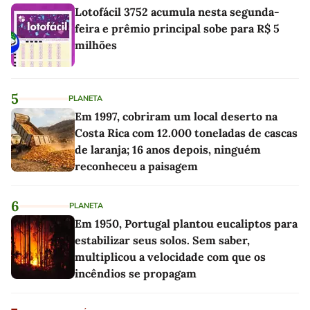
Lotofácil 3752 acumula nesta segunda-
feira e prêmio principal sobe para R$ 5
milhões
5
PLANETA
Em 1997, cobriram um local deserto na
Costa Rica com 12.000 toneladas de cascas
de laranja; 16 anos depois, ninguém
reconheceu a paisagem
6
PLANETA
Em 1950, Portugal plantou eucaliptos para
estabilizar seus solos. Sem saber,
multiplicou a velocidade com que os
incêndios se propagam