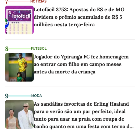
7
NOTÍCIAS
Lotofácil 3753: Apostas do ES e de MG
dividem o prêmio acumulado de R$ 5
milhões nesta terça-feira
8
FUTEBOL
Jogador do Ypiranga FC fez homenagem
ao entrar com filho em campo meses
antes da morte da criança
9
MODA
As sandálias favoritas de Erling Haaland
para o verão são um par perfeito, ideal
tanto para usar na praia com roupa de
banho quanto em uma festa com terno de
linho