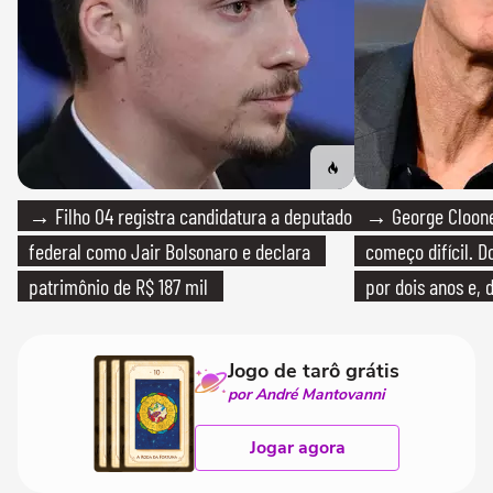
→ Filho 04 registra candidatura a deputado
→ George Clooney
federal como Jair Bolsonaro e declara
começo difícil. 
patrimônio de R$ 187 mil
por dois anos e, 
bicicleta aos test
Jogo de tarô grátis
por André Mantovanni
Jogar agora