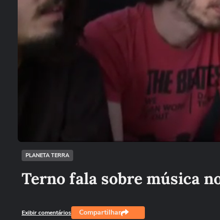
Loaded
:
9.99%
/
Desmutar
PLANETA TERRA
Terno fala sobre música n
Compartilhar
Exibir comentários