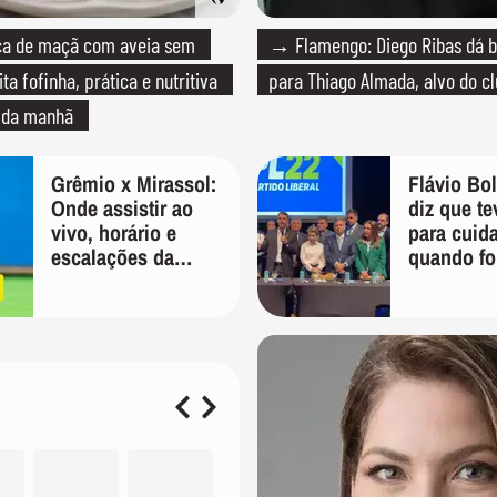
 de maçã com aveia sem
→ Flamengo: Diego Ribas dá b
ita fofinha, prática e nutritiva
para Thiago Almada, alvo do c
é da manhã
Grêmio x Mirassol:
Flávio Bo
Onde assistir ao
diz que te
vivo, horário e
para cuid
escalações da
quando fo
Copa do Brasil
'Vão ver 
tomar con
mim'