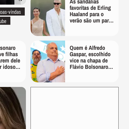
As sandálias
favoritas de Erling
oas-vindas
Haaland para o
verão são um par
lube
perfeito, ideal tanto
para usar na praia
com roupa de
banho quanto em
lsonaro
Quem é Alfredo
uma festa com
ve filhas
Gaspar, escolhido
terno de linho
arem dele
vice na chapa de
r idoso:
Flávio Bolsonaro
quem vai
para presidente
ta de