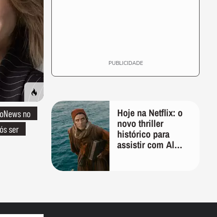
PUBLICIDADE
Hoje na Netflix: o
boNews no
novo thriller
ós ser
histórico para
assistir com Al
Pacino, Gerard
Butler e Jason
Momoa