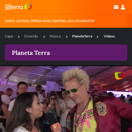
MAPA ASTRAL
TERRA MAIL
CENTRAL DO ASSINANTE
Capa
Diversão
Música
PlanetaTerra
Videos
Planeta Terra
Loaded
:
36.47%