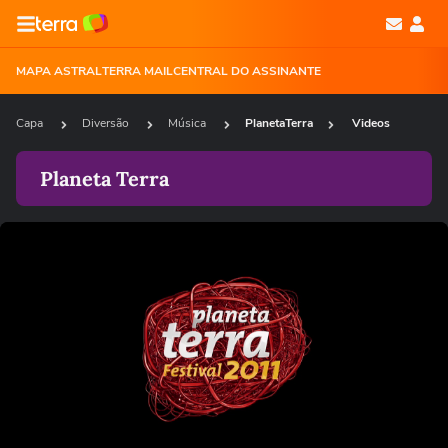
MAPA ASTRAL
TERRA MAIL
CENTRAL DO ASSINANTE
Capa
Diversão
Música
PlanetaTerra
Videos
Planeta Terra
Loaded
:
24.93%