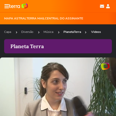
MAPA ASTRAL
TERRA MAIL
CENTRAL DO ASSINANTE
Capa
Diversão
Música
PlanetaTerra
Videos
Planeta Terra
Loaded
:
18.10%