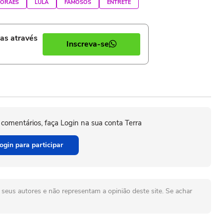
MORAES
LULA
FAMOSOS
ENTRETÊ
ias através
Inscreva-se
 comentários, faça Login na sua conta Terra
ogin para participar
seus autores e não representam a opinião deste site. Se achar