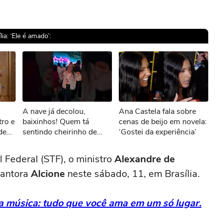
a: ‘Ele é amado’:
sível reproduzir o vídeo
A nave já decolou,
Ana Castela fala sobre
ar novamente
ro e
baixinhos! Quem tá
cenas de beijo em novela:
de
sentindo cheirinho de
‘Gostei da experiência’
nostalgia no ar?
#Sonoranapista
 Federal (STF), o ministro
Alexandre de
cantora
Alcione
neste sábado, 11, em Brasília.
da música: tudo que você ama em um só lugar.