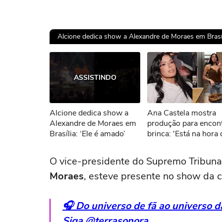
Alcione dedica show a Alexandre de Moraes em Brasíli
Ops!
ASSISTINDO
Não foi pos
Alcione dedica show a
Ana Castela mostra
Tent
Alexandre de Moraes em
produção para encont
Brasília: ‘Ele é amado’
brinca: 'Está na hora 
um date'
O vice-presidente do Supremo Tribunal
Moraes
, esteve presente no show da 
🎧 Do universo de fã ao universo 
Siga @terrasonora