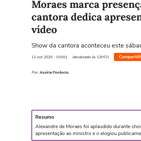
Moraes marca presença
cantora dedica apresen
vídeo
Show da cantora aconteceu este sábad
Compartil
12 out
2025
- 01h01
(atualizado às 12h57)
Por:
Assíria Florêncio
Resumo
Alexandre de Moraes foi aplaudido durante show
apresentação ao ministro e o elogiou publicame