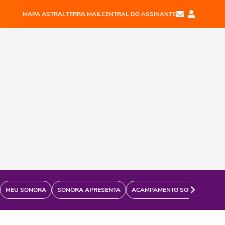
MAPA ASTRAL
TERRA MAIL
CENTRAL DO ASSINANTE
MEU SONORA
SONORA APRESENTA
ACAMPAMENTO SONORA
FÃ