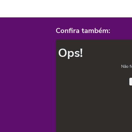
Confira também:
Ops!
Não f