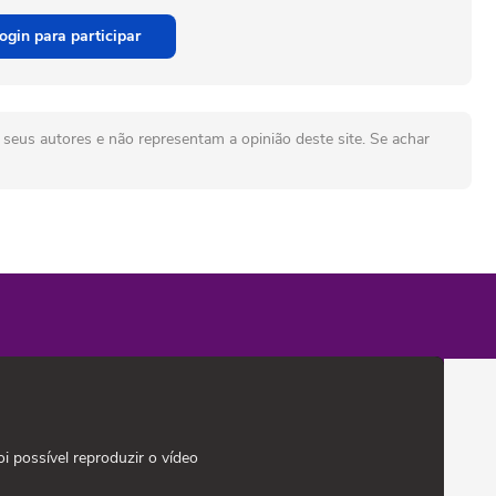
ogin para participar
seus autores e não representam a opinião deste site. Se achar
oi possível reproduzir o vídeo