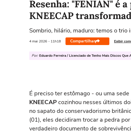
Resenha: "FENIAN" é a 
KNEECAP transformad
Sombrio, hilário, maduro: temos o trio
Compartilhar
4 mai
2026
- 11h18
Exibir com
Por:
Eduardo Ferreira / Licenciado de Tenho Mais Discos Que 
É preciso ter estômago - ou uma sede i
KNEECAP
cozinhou nesses últimos doi
no sapato do conservadorismo britâni
(01), eles decidiram trocar a pedra po
verdadeiro documento de sobrevivênci