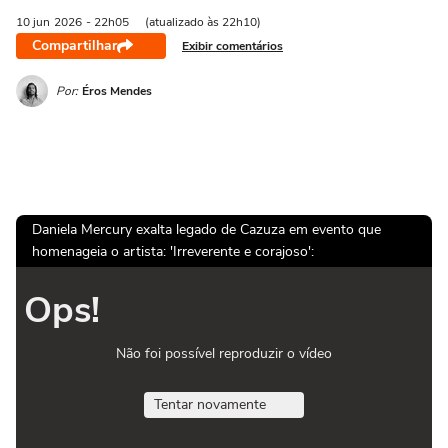
10 jun
2026
- 22h05
(atualizado às 22h10)
Compartilhar
Exibir comentários
Por:
Éros Mendes
Daniela Mercury exalta legado de Cazuza em evento que
homenageia o artista: 'Irreverente e corajoso':
Ops!
Não foi possível reproduzir o vídeo
Tentar novamente