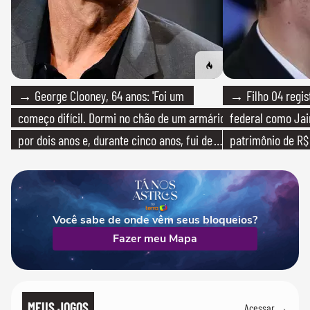
→ George Clooney, 64 anos: 'Foi um
→ Filho 04 regis
começo difícil. Dormi no chão de um armário
federal como Jai
por dois anos e, durante cinco anos, fui de
patrimônio de R$ 
bicicleta aos testes de elenco'
Você sabe de onde vêm seus bloqueios?
Fazer meu Mapa
MEUS JOGOS
Acessar →