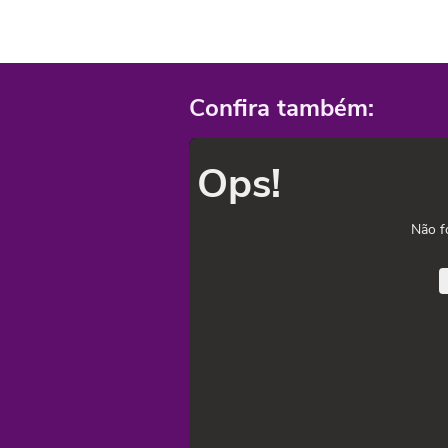
Confira também:
Ops!
Não f