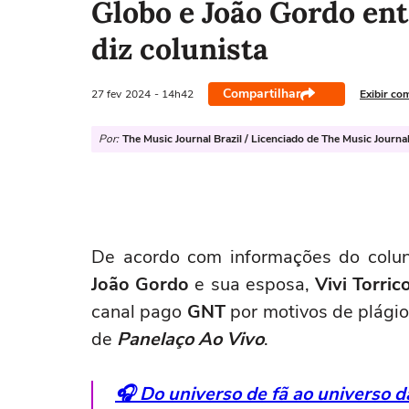
Globo e João Gordo en
diz colunista
Compartilhar
27 fev
2024
- 14h42
Exibir co
Por:
The Music Journal Brazil / Licenciado de The Music Journa
De acordo com informações do colu
João Gordo
e sua esposa,
Vivi Torric
canal pago
GNT
por motivos de plágio
de
Panelaço Ao Vivo
.
🎧 Do universo de fã ao universo 