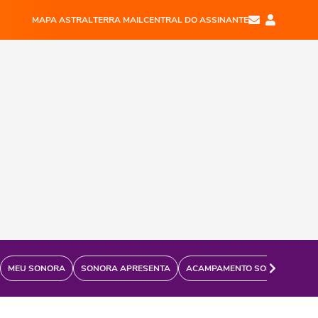
MAPA ASTRAL
TERRA MAIL
CENTRAL DO ASSINANTE
MEU SONORA
SONORA APRESENTA
ACAMPAMENTO SONORA
FÃ