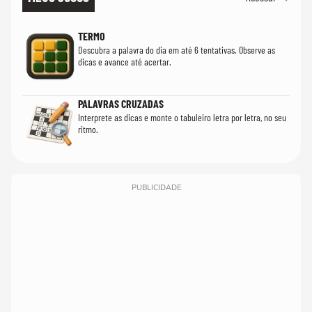
TERMO
Descubra a palavra do dia em até 6 tentativas. Observe as
dicas e avance até acertar.
PALAVRAS CRUZADAS
Interprete as dicas e monte o tabuleiro letra por letra, no seu
ritmo.
PUBLICIDADE