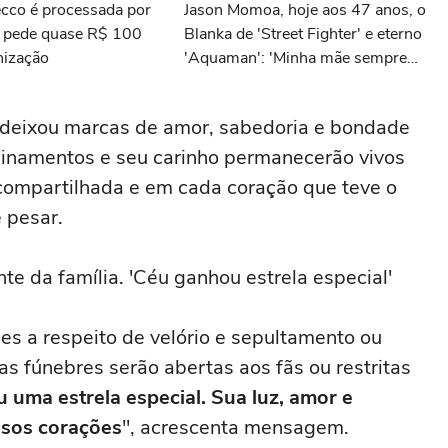
cco é processada por
Jason Momoa, hoje aos 47 anos, o
e pede quase R$ 100
Blanka de 'Street Fighter' e eterno
nização
'Aquaman': 'Minha mãe sempre
tomava cervejas de qualidade. Ela
acabou me criando bebendo as
deixou marcas de amor, sabedoria e bondade
melhores'
nsinamentos e seu carinho permanecerão vivos
compartilhada e em cada coração que teve o
e pesar.
e da família. 'Céu ganhou estrela especial'
s a respeito de velório e sepultamento ou
 fúnebres serão abertas aos fãs ou restritas
 uma estrela especial. Sua luz, amor e
sos corações
", acrescenta mensagem.