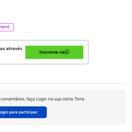
TRETÊ
ias através
Inscreva-se
 comentários, faça Login na sua conta Terra
ogin para participar